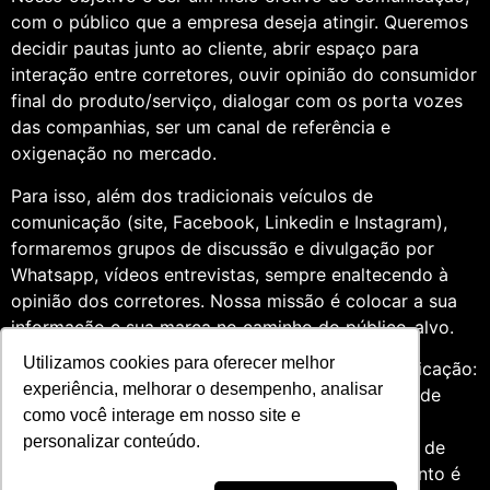
com o público que a empresa deseja atingir. Queremos
decidir pautas junto ao cliente, abrir espaço para
interação entre corretores, ouvir opinião do consumidor
final do produto/serviço, dialogar com os porta vozes
das companhias, ser um canal de referência e
oxigenação no mercado.
Para isso, além dos tradicionais veículos de
comunicação (site, Facebook, Linkedin e Instagram),
formaremos grupos de discussão e divulgação por
Whatsapp, vídeos entrevistas, sempre enaltecendo à
opinião dos corretores. Nossa missão é colocar a sua
informação e sua marca no caminho do público-alvo.
Utilizamos cookies para oferecer melhor
Somos profissionais formados na área de comunicação:
experiência, melhorar o desempenho, analisar
Jornalismo e Relações Públicas. Assim, por meio de
como você interage em nosso site e
uma análise de quatro anos do setor de seguros,
personalizar conteúdo.
entendemos que fazer um trabalho diversificado, de
relevância e com grande expertise para o segmento é