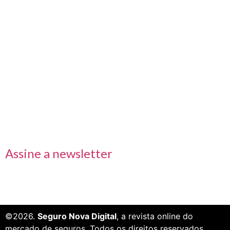
Nos acompanhe também pelas redes sociais
Links rápidos
Receba nossas informações em primeira mão
Assine a newsletter
©2026.
Seguro Nova Digital
, a revista online do
mercado de seguros. Todos os direitos reservados.