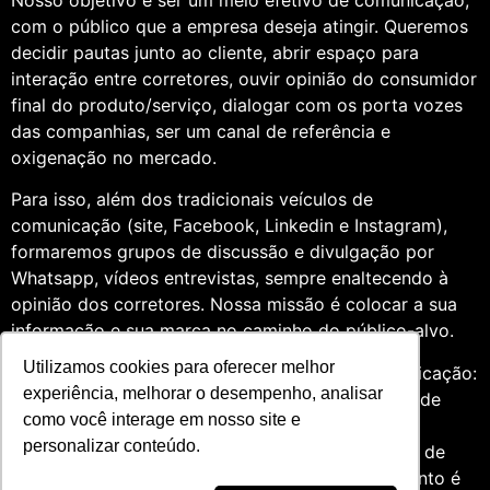
com o público que a empresa deseja atingir. Queremos
decidir pautas junto ao cliente, abrir espaço para
interação entre corretores, ouvir opinião do consumidor
final do produto/serviço, dialogar com os porta vozes
das companhias, ser um canal de referência e
oxigenação no mercado.
Para isso, além dos tradicionais veículos de
comunicação (site, Facebook, Linkedin e Instagram),
formaremos grupos de discussão e divulgação por
Whatsapp, vídeos entrevistas, sempre enaltecendo à
opinião dos corretores. Nossa missão é colocar a sua
informação e sua marca no caminho do público-alvo.
Utilizamos cookies para oferecer melhor
Somos profissionais formados na área de comunicação:
experiência, melhorar o desempenho, analisar
Jornalismo e Relações Públicas. Assim, por meio de
como você interage em nosso site e
uma análise de quatro anos do setor de seguros,
personalizar conteúdo.
entendemos que fazer um trabalho diversificado, de
relevância e com grande expertise para o segmento é