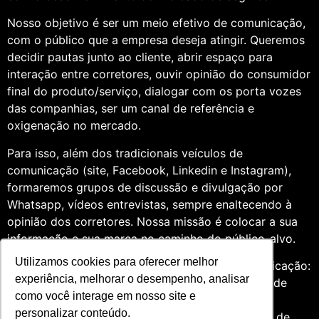
Nosso objetivo é ser um meio efetivo de comunicação,
com o público que a empresa deseja atingir. Queremos
decidir pautas junto ao cliente, abrir espaço para
interação entre corretores, ouvir opinião do consumidor
final do produto/serviço, dialogar com os porta vozes
das companhias, ser um canal de referência e
oxigenação no mercado.
Para isso, além dos tradicionais veículos de
comunicação (site, Facebook, Linkedin e Instagram),
formaremos grupos de discussão e divulgação por
Whatsapp, vídeos entrevistas, sempre enaltecendo à
opinião dos corretores. Nossa missão é colocar a sua
informação e sua marca no caminho do público-alvo.
Utilizamos cookies para oferecer melhor
Somos profissionais formados na área de comunicação:
experiência, melhorar o desempenho, analisar
Jornalismo e Relações Públicas. Assim, por meio de
como você interage em nosso site e
uma análise de quatro anos do setor de seguros,
personalizar conteúdo.
entendemos que fazer um trabalho diversificado, de