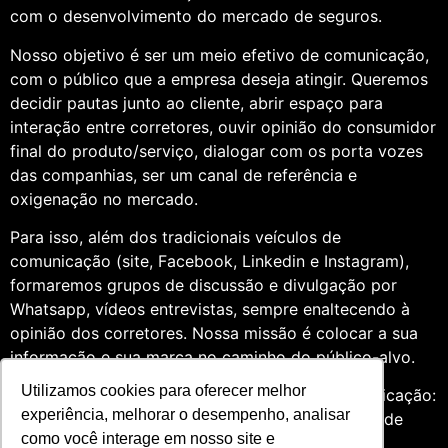
com o desenvolvimento do mercado de seguros.
Nosso objetivo é ser um meio efetivo de comunicação,
com o público que a empresa deseja atingir. Queremos
decidir pautas junto ao cliente, abrir espaço para
interação entre corretores, ouvir opinião do consumidor
final do produto/serviço, dialogar com os porta vozes
das companhias, ser um canal de referência e
oxigenação no mercado.
Para isso, além dos tradicionais veículos de
comunicação (site, Facebook, Linkedin e Instagram),
formaremos grupos de discussão e divulgação por
Whatsapp, vídeos entrevistas, sempre enaltecendo à
opinião dos corretores. Nossa missão é colocar a sua
informação e sua marca no caminho do público-alvo.
Utilizamos cookies para oferecer melhor
Somos profissionais formados na área de comunicação:
experiência, melhorar o desempenho, analisar
Jornalismo e Relações Públicas. Assim, por meio de
como você interage em nosso site e
uma análise de quatro anos do setor de seguros,