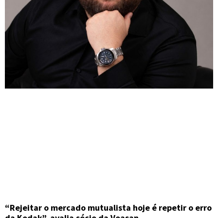
“Rejeitar o mercado mutualista hoje é repetir o erro
da Kodak”, avalia sócio da Voasan