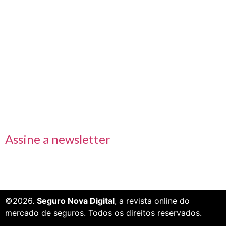
Nos acompanhe também pelas redes sociais
Links rápidos
Receba nossas informações em primeira mão
Assine a newsletter
©2026.
Seguro Nova Digital
, a revista online do
mercado de seguros. Todos os direitos reservados.