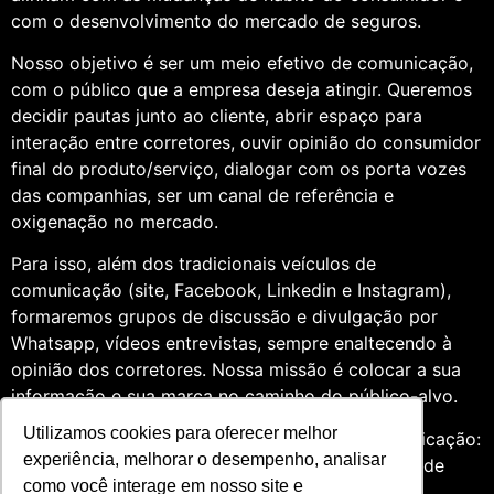
com o desenvolvimento do mercado de seguros.
Nosso objetivo é ser um meio efetivo de comunicação,
com o público que a empresa deseja atingir. Queremos
decidir pautas junto ao cliente, abrir espaço para
interação entre corretores, ouvir opinião do consumidor
final do produto/serviço, dialogar com os porta vozes
das companhias, ser um canal de referência e
oxigenação no mercado.
Para isso, além dos tradicionais veículos de
comunicação (site, Facebook, Linkedin e Instagram),
formaremos grupos de discussão e divulgação por
Whatsapp, vídeos entrevistas, sempre enaltecendo à
opinião dos corretores. Nossa missão é colocar a sua
informação e sua marca no caminho do público-alvo.
Utilizamos cookies para oferecer melhor
Somos profissionais formados na área de comunicação:
experiência, melhorar o desempenho, analisar
Jornalismo e Relações Públicas. Assim, por meio de
como você interage em nosso site e
uma análise de quatro anos do setor de seguros,