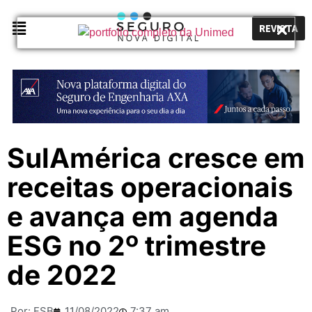
REVISTA
SulAmérica cresce em
receitas operacionais
e avança em agenda
ESG no 2º trimestre
de 2022
Por:
FSB
11/08/2022
7:37 am