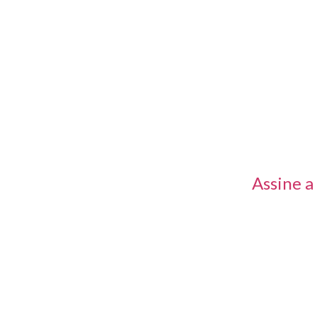
s rápidos
Receba no
primeira
Assine a