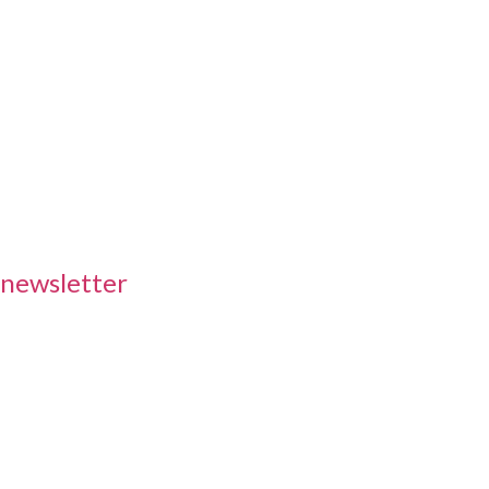
ssas informações em
 mão
 newsletter