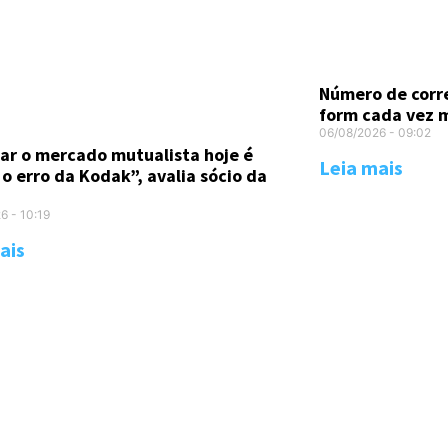
Número de corr
form cada vez m
06/08/2026
09:02
ar o mercado mutualista hoje é
Leia mais
 o erro da Kodak”, avalia sócio da
26
10:19
ais