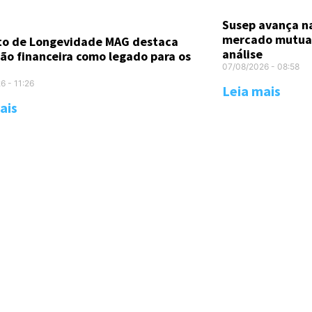
Susep avança n
mercado mutual
uto de Longevidade MAG destaca
análise
ão financeira como legado para os
07/08/2026
08:58
26
11:26
Leia mais
ais