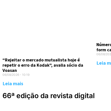
Número
form c
06/08/20
“Rejeitar o mercado mutualista hoje é
Leia m
repetir o erro da Kodak”, avalia sócio da
Voasan
06/08/2026
10:19
Leia mais
66ª edição da revista digital