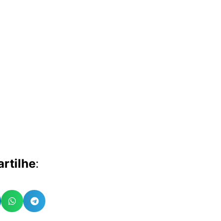
rtilhe
: