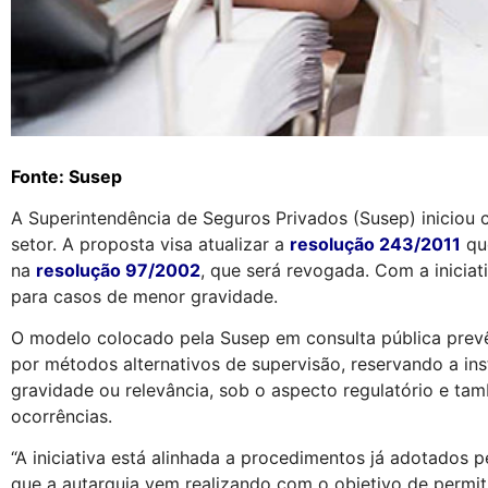
Fonte: Susep
A Superintendência de Seguros Privados (Susep) iniciou 
setor. A proposta visa atualizar a
resolução 243/2011
que
na
resolução 97/2002
, que será revogada. Com a iniciat
para casos de menor gravidade.
O modelo colocado pela Susep em consulta pública prevê
por métodos alternativos de supervisão, reservando a in
gravidade ou relevância, sob o aspecto regulatório e ta
ocorrências.
“A iniciativa está alinhada a procedimentos já adotados 
que a autarquia vem realizando com o objetivo de permitir 