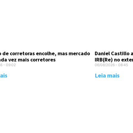
Daniel Castillo
 de corretoras encolhe, mas mercado
IRB(Re) no exte
ada vez mais corretores
06/08/2026
08:45
26
09:02
Leia mais
ais