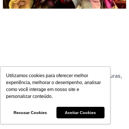
Saiba como se inscrever no Conexões Seguras,
Utilizamos cookies para oferecer melhor
evento que promove rede de apoio para
experiência, melhorar o desempenho, analisar
mulheres do setor
como você interage em nosso site e
29/10/2024
Nenhum comentário
personalizar conteúdo.
Leia mais
Recusar Cookies
Aceitar Cookies