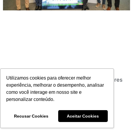
Utilizamos cookies para oferecer melhor
MAPFRE cria Conselho Nacional de Corretores
experiência, melhorar o desempenho, analisar
27/06/2024
Nenhum comentário
como você interage em nosso site e
Leia mais
personalizar conteúdo.
Recusar Cookies
Aceitar Cookies