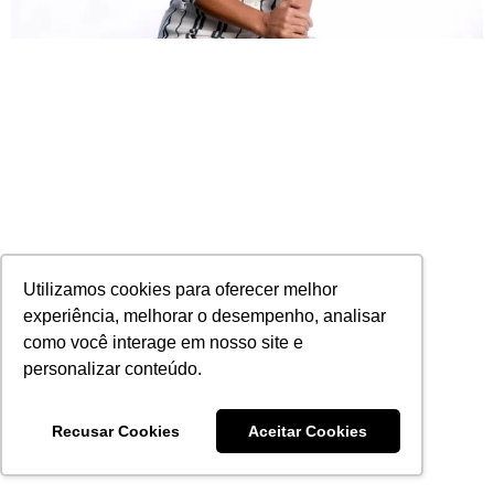
Utilizamos cookies para oferecer melhor
MAG Seguros aposta no segmento de
experiência, melhorar o desempenho, analisar
cooperativismo
11/05/2020
Nenhum comentário
como você interage em nosso site e
personalizar conteúdo.
Leia mais
Recusar Cookies
Aceitar Cookies