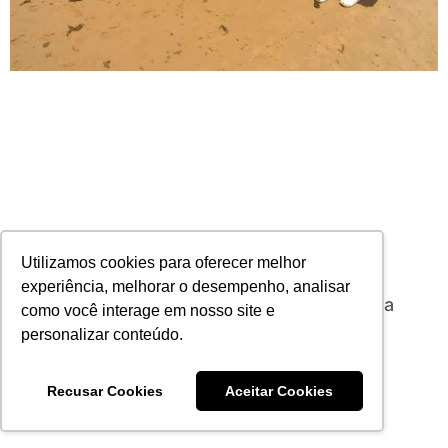
Utilizamos cookies para oferecer melhor
experiência, melhorar o desempenho, analisar
Corretores são premiados com viagens para
como você interage em nosso site e
Costa do Sauípe
personalizar conteúdo.
03/03/2020
1 comentário
Leia mais
Recusar Cookies
Aceitar Cookies