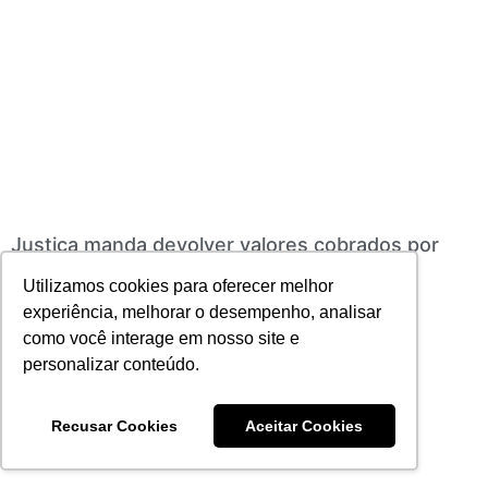
Justiça manda devolver valores cobrados por
venda casada de seguros em crédito rural
Utilizamos cookies para oferecer melhor
02/06/2026
Nenhum comentário
experiência, melhorar o desempenho, analisar
Leia mais
como você interage em nosso site e
personalizar conteúdo.
Recusar Cookies
Aceitar Cookies