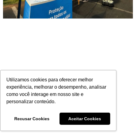
Utilizamos cookies para oferecer melhor
experiência, melhorar o desempenho, analisar
MAG Seguros leva proteção a 2 mil atletas
como você interage em nosso site e
durante o Vibra Run
30/06/2026
Nenhum comentário
personalizar conteúdo.
Leia mais
Recusar Cookies
Aceitar Cookies