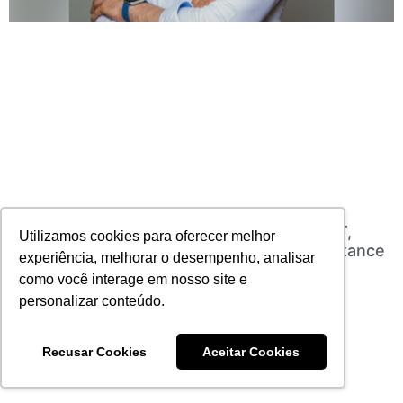
Danilo Godoy assume como Diretor de MKT,
Utilizamos cookies para oferecer melhor
Digital e Vendas Diretas da Universal Assistance
experiência, melhorar o desempenho, analisar
09/10/2023
Nenhum comentário
como você interage em nosso site e
Leia mais
personalizar conteúdo.
Recusar Cookies
Aceitar Cookies