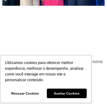
Histórias de superação e liderança marcam novo
Utilizamos cookies para oferecer melhor
episódio do podcast Doses Milionárias
experiência, melhorar o desempenho, analisar
21/08/2025
Nenhum comentário
como você interage em nosso site e
Leia mais
personalizar conteúdo.
Recusar Cookies
Aceitar Cookies