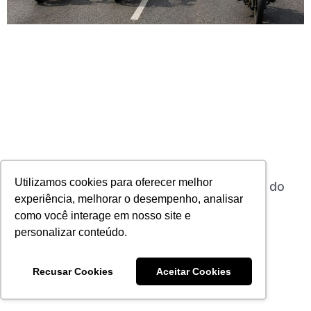
Utilizamos cookies para oferecer melhor
Uso de dados abre caminho para expansão do
experiência, melhorar o desempenho, analisar
seguro de motocicletas no Brasil
03/06/2026
Nenhum comentário
como você interage em nosso site e
personalizar conteúdo.
Leia mais
Recusar Cookies
Aceitar Cookies