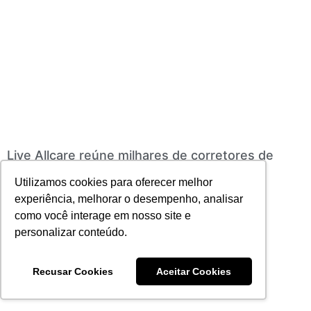
Live Allcare reúne milhares de corretores de
todo o Brasil
Utilizamos cookies para oferecer melhor
28/04/2022
Nenhum comentário
experiência, melhorar o desempenho, analisar
Leia mais
como você interage em nosso site e
personalizar conteúdo.
Recusar Cookies
Aceitar Cookies