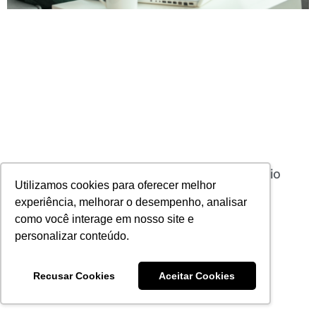
Cobertura Escritório em Casa de Funcionário
Utilizamos cookies para oferecer melhor
cresce 24% em 2020, diz seguradora
06/05/2021
Nenhum comentário
experiência, melhorar o desempenho, analisar
como você interage em nosso site e
Leia mais
personalizar conteúdo.
Recusar Cookies
Aceitar Cookies