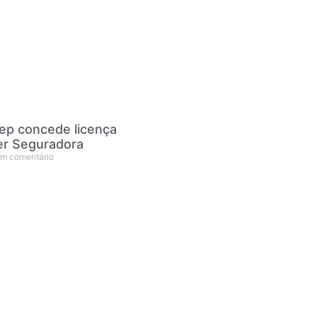
ep concede licença
ier Seguradora
m comentário