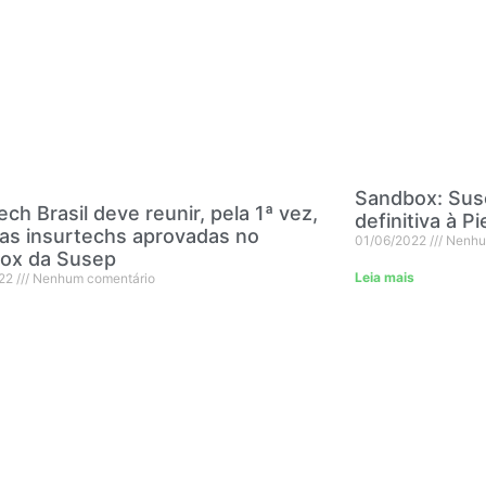
Sandbox: Sus
ech Brasil deve reunir, pela 1ª vez,
definitiva à P
as insurtechs aprovadas no
01/06/2022
Nenhu
ox da Susep
Leia mais
022
Nenhum comentário