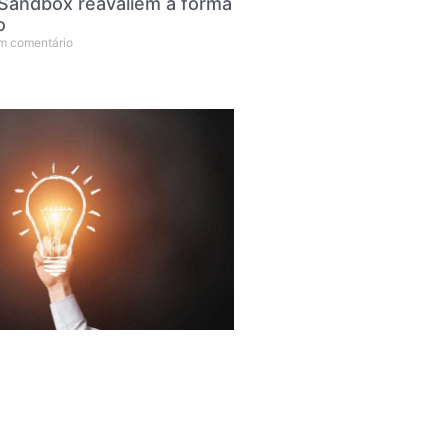
Sandbox reavaliem a forma
o
 comentário