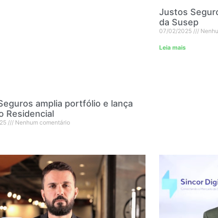
Justos Seguro
da Susep
07/02/2025
Nenhu
Leia mais
eguros amplia portfólio e lança
 Residencial
025
Nenhum comentário