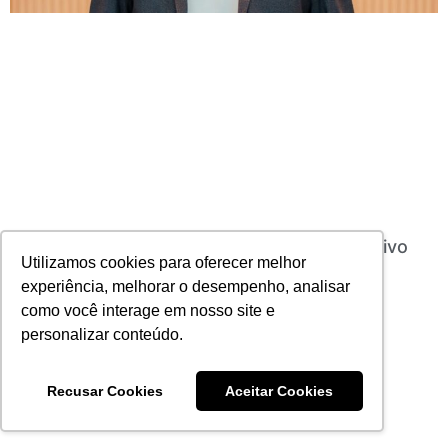
Split Risk apresenta novo conselho consultivo
Utilizamos cookies para oferecer melhor
12/03/2025
Nenhum comentário
experiência, melhorar o desempenho, analisar
Leia mais
como você interage em nosso site e
personalizar conteúdo.
Recusar Cookies
Aceitar Cookies