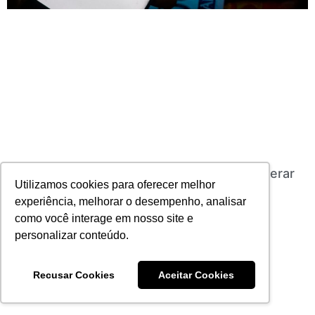
Instituições criam o ‘Seguro Pix’ para recuperar
Utilizamos cookies para oferecer melhor
valores de transações indevidas
experiência, melhorar o desempenho, analisar
03/11/2021
Nenhum comentário
como você interage em nosso site e
Leia mais
personalizar conteúdo.
Recusar Cookies
Aceitar Cookies