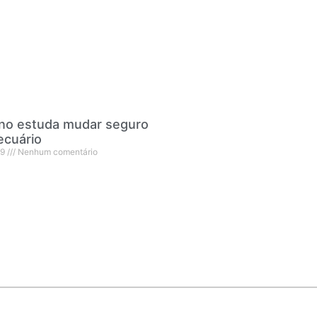
no estuda mudar seguro
ecuário
19
Nenhum comentário