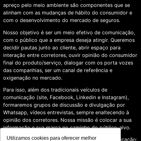
apreço pelo meio ambiente são componentes que se
alinham com as mudanças de hábito do consumidor e
com o desenvolvimento do mercado de seguros.
Nosso objetivo é ser um meio efetivo de comunicação,
com o público que a empresa deseja atingir. Queremos
decidir pautas junto ao cliente, abrir espaço para
interação entre corretores, ouvir opinião do consumidor
final do produto/serviço, dialogar com os porta vozes
das companhias, ser um canal de referência e
oxigenação no mercado.
Para isso, além dos tradicionais veículos de
comunicação (site, Facebook, Linkedin e Instagram),
formaremos grupos de discussão e divulgação por
Whatsapp, vídeos entrevistas, sempre enaltecendo à
opinião dos corretores. Nossa missão é colocar a sua
informação e sua marca no caminho do público-alvo.
Utilizamos cookies para oferecer melhor
Somos profissionais formados na área de comunicação: