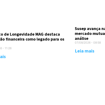
Susep avança n
mercado mutual
uto de Longevidade MAG destaca
análise
ão financeira como legado para os
07/08/2026
08:58
26
11:26
Leia mais
ais