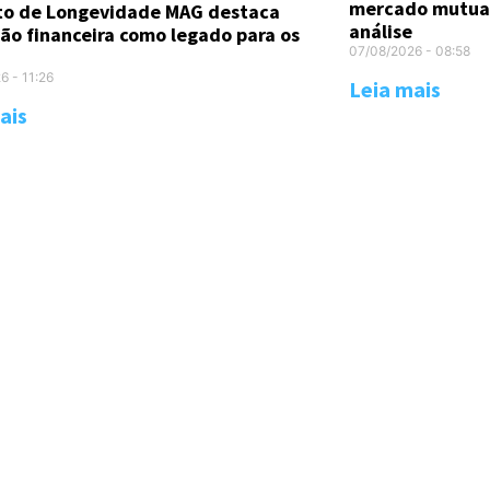
mercado mutual
uto de Longevidade MAG destaca
análise
ão financeira como legado para os
07/08/2026
08:58
26
11:26
Leia mais
ais