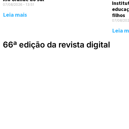
Instit
07/08/2026
13:51
educaç
Leia mais
filhos
07/08/20
Leia m
66ª edição da revista digital