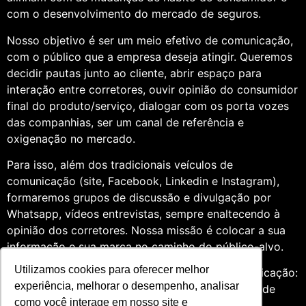
com o desenvolvimento do mercado de seguros.
Nosso objetivo é ser um meio efetivo de comunicação,
com o público que a empresa deseja atingir. Queremos
decidir pautas junto ao cliente, abrir espaço para
interação entre corretores, ouvir opinião do consumidor
final do produto/serviço, dialogar com os porta vozes
das companhias, ser um canal de referência e
oxigenação no mercado.
Para isso, além dos tradicionais veículos de
comunicação (site, Facebook, Linkedin e Instagram),
formaremos grupos de discussão e divulgação por
Whatsapp, vídeos entrevistas, sempre enaltecendo à
opinião dos corretores. Nossa missão é colocar a sua
informação e sua marca no caminho do público-alvo.
Utilizamos cookies para oferecer melhor
Somos profissionais formados na área de comunicação:
experiência, melhorar o desempenho, analisar
Jornalismo e Relações Públicas. Assim, por meio de
como você interage em nosso site e
uma análise de quatro anos do setor de seguros,