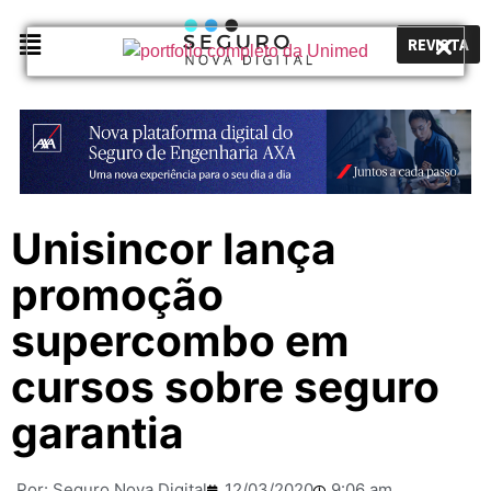
REVISTA
Unisincor lança
promoção
supercombo em
cursos sobre seguro
garantia
Por:
Seguro Nova Digital
12/03/2020
9:06 am