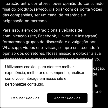
interação entre corretores, ouvir opinião do consumidor
final do produto/serviço, dialogar com os porta vozes
das companhias, ser um canal de referência e
oxigenação no mercado.
Para isso, além dos tradicionais veículos de
comunicação (site, Facebook, Linkedin e Instagram),
formaremos grupos de discussão e divulgação por
Whatsapp, vídeos entrevistas, sempre enaltecendo à
opinião dos corretores. Nossa missão é colocar a sua
informação e sua marca no caminho do público-alvo.
Utilizamos cookies para oferecer melhor
Somos profissionais formados na área de comunicação:
experiência, melhorar o desempenho, analisar
Jornalismo e Relações Públicas. Assim, por meio de
como você interage em nosso site e
uma análise de quatro anos do setor de seguros,
personalizar conteúdo.
entendemos que fazer um trabalho diversificado, de
relevância e com grande expertise para o segmento é
essencial àqueles que desejam contribuir para o
Recusar Cookies
Aceitar Cookies
mercado.