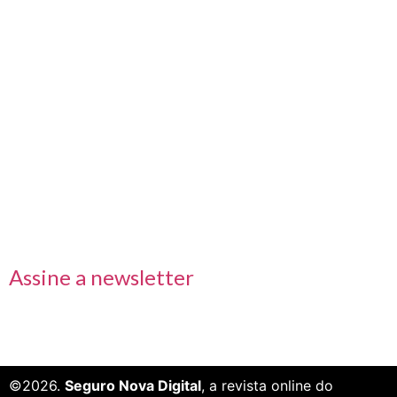
Nos acompanhe também pelas redes sociais
Links rápidos
Receba nossas informações em primeira mão
Assine a newsletter
©2026.
Seguro Nova Digital
, a revista online do