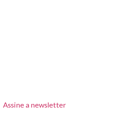
Nos acompanhe também pelas redes sociais
Links rápidos
Receba nossas informações em primeira mão
Assine a newsletter