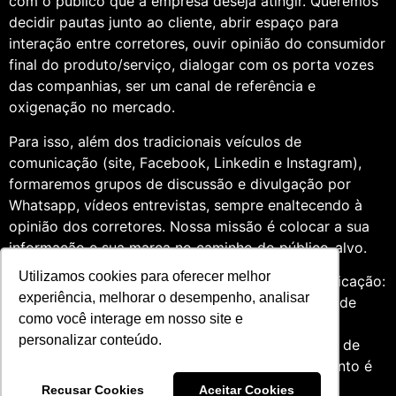
com o público que a empresa deseja atingir. Queremos
decidir pautas junto ao cliente, abrir espaço para
interação entre corretores, ouvir opinião do consumidor
final do produto/serviço, dialogar com os porta vozes
das companhias, ser um canal de referência e
oxigenação no mercado.
Para isso, além dos tradicionais veículos de
comunicação (site, Facebook, Linkedin e Instagram),
formaremos grupos de discussão e divulgação por
Whatsapp, vídeos entrevistas, sempre enaltecendo à
opinião dos corretores. Nossa missão é colocar a sua
informação e sua marca no caminho do público-alvo.
Utilizamos cookies para oferecer melhor
Somos profissionais formados na área de comunicação:
experiência, melhorar o desempenho, analisar
Jornalismo e Relações Públicas. Assim, por meio de
como você interage em nosso site e
uma análise de quatro anos do setor de seguros,
personalizar conteúdo.
entendemos que fazer um trabalho diversificado, de
relevância e com grande expertise para o segmento é
essencial àqueles que desejam contribuir para o
Recusar Cookies
Aceitar Cookies