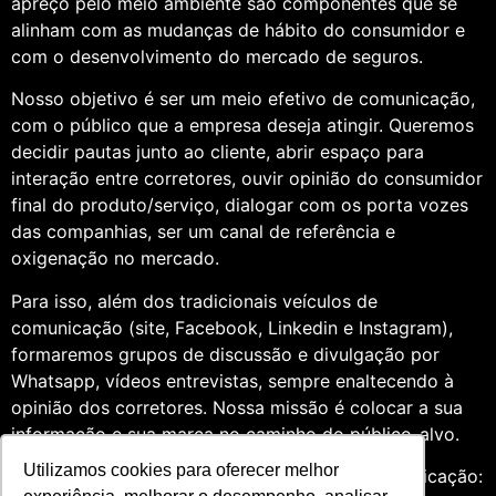
apreço pelo meio ambiente são componentes que se
alinham com as mudanças de hábito do consumidor e
com o desenvolvimento do mercado de seguros.
Nosso objetivo é ser um meio efetivo de comunicação,
com o público que a empresa deseja atingir. Queremos
decidir pautas junto ao cliente, abrir espaço para
interação entre corretores, ouvir opinião do consumidor
final do produto/serviço, dialogar com os porta vozes
das companhias, ser um canal de referência e
oxigenação no mercado.
Para isso, além dos tradicionais veículos de
comunicação (site, Facebook, Linkedin e Instagram),
formaremos grupos de discussão e divulgação por
Whatsapp, vídeos entrevistas, sempre enaltecendo à
opinião dos corretores. Nossa missão é colocar a sua
informação e sua marca no caminho do público-alvo.
Utilizamos cookies para oferecer melhor
Somos profissionais formados na área de comunicação: