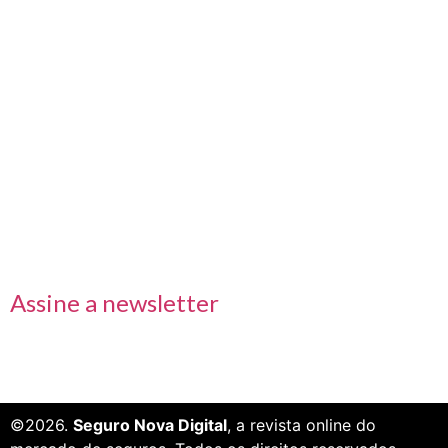
Nos acompanhe também pelas redes sociais
Links rápidos
Receba nossas informações em primeira mão
Assine a newsletter
©2026.
Seguro Nova Digital
, a revista online do