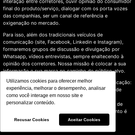
interação entre corretores, ouvir opinião do consumidor
final do produto/serviço, dialogar com os porta vozes
das companhias, ser um canal de referência e
oxigenação no mercado.
Para isso, além dos tradicionais veículos de
comunicação (site, Facebook, Linkedin e Instagram),
formaremos grupos de discussão e divulgação por
Whatsapp, vídeos entrevistas, sempre enaltecendo à
opinião dos corretores. Nossa missão é colocar a sua
informação e sua marca no caminho do público-alvo.
Utilizamos cookies para oferecer melhor
Somos profissionais formados na área de comunicação:
experiência, melhorar o desempenho, analisar
Jornalismo e Relações Públicas. Assim, por meio de
como você interage em nosso site e
uma análise de quatro anos do setor de seguros,
personalizar conteúdo.
entendemos que fazer um trabalho diversificado, de
relevância e com grande expertise para o segmento é
essencial àqueles que desejam contribuir para o
Recusar Cookies
Aceitar Cookies
mercado.