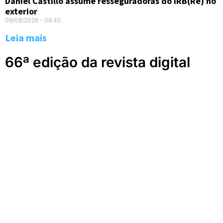
Daniel Castillo assume resseguradoras do IRB(Re) no
exterior
06/08/2026
08:45
Leia mais
66ª edição da revista digital