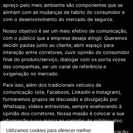
apreço pelo meio ambiente são componentes que se
alinham com as mudanças de hábito do consumidor e
com o desenvolvimento do mercado de seguros.
Nosso objetivo é ser um meio efetivo de comunicação,
com o público que a empresa deseja atingir. Queremos
decidir pautas junto ao cliente, abrir espaço para
interação entre corretores, ouvir opinião do consumidor
final do produto/serviço, dialogar com os porta vozes
das companhias, ser um canal de referência e
oxigenação no mercado.
Para isso, além dos tradicionais veículos de
comunicação (site, Facebook, Linkedin e Instagram),
formaremos grupos de discussão e divulgação por
Whatsapp, vídeos entrevistas, sempre enaltecendo à
opinião dos corretores. Nossa missão é colocar a sua
informação e sua marca no caminho do público-alvo.
Utilizamos cookies para oferecer melhor
Somos profissionais formados na área de comunicação: