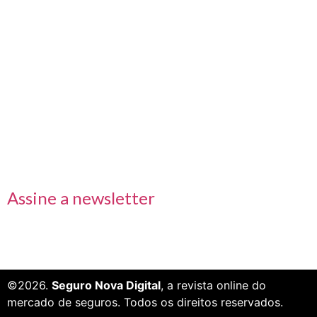
Nos acompanhe também pelas redes sociais
Links rápidos
Receba nossas informações em primeira mão
Assine a newsletter
©2026.
Seguro Nova Digital
, a revista online do
mercado de seguros. Todos os direitos reservados.