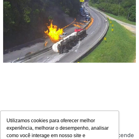
Utilizamos cookies para oferecer melhor
experiência, melhorar o desempenho, analisar
Explosão na BR-101 em Santa Catarina reacende
como você interage em nosso site e