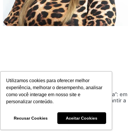
Utilizamos cookies para oferecer melhor
experiência, melhorar o desempenho, analisar
“Mês da Conscientização do Seguro de Vida”: em
como você interage em nosso site e
alta no Brasil, produto é essencial para garantir a
personalizar conteúdo.
proteção financeira das famílias
21/09/2023
Nenhum comentário
Recusar Cookies
Aceitar Cookies
Leia mais
1
2
3
4