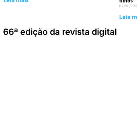
filhos
07/08/20
Leia m
66ª edição da revista digital