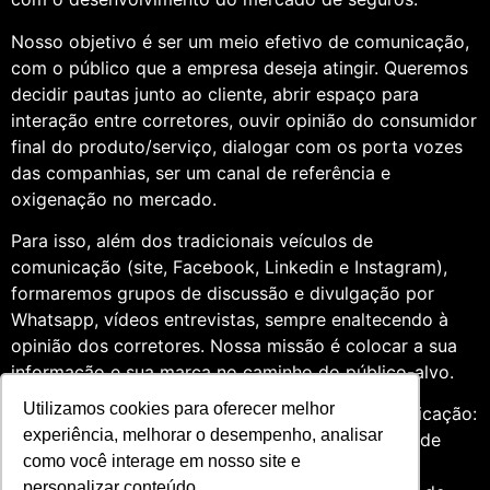
Nosso objetivo é ser um meio efetivo de comunicação,
com o público que a empresa deseja atingir. Queremos
decidir pautas junto ao cliente, abrir espaço para
interação entre corretores, ouvir opinião do consumidor
final do produto/serviço, dialogar com os porta vozes
das companhias, ser um canal de referência e
oxigenação no mercado.
Para isso, além dos tradicionais veículos de
comunicação (site, Facebook, Linkedin e Instagram),
formaremos grupos de discussão e divulgação por
Whatsapp, vídeos entrevistas, sempre enaltecendo à
opinião dos corretores. Nossa missão é colocar a sua
informação e sua marca no caminho do público-alvo.
Utilizamos cookies para oferecer melhor
Somos profissionais formados na área de comunicação:
experiência, melhorar o desempenho, analisar
Jornalismo e Relações Públicas. Assim, por meio de
como você interage em nosso site e
uma análise de quatro anos do setor de seguros,
personalizar conteúdo.