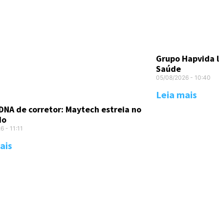
Grupo Hapvida 
Saúde
05/08/2026
10:40
Leia mais
DNA de corretor: Maytech estreia no
do
26
11:11
ais