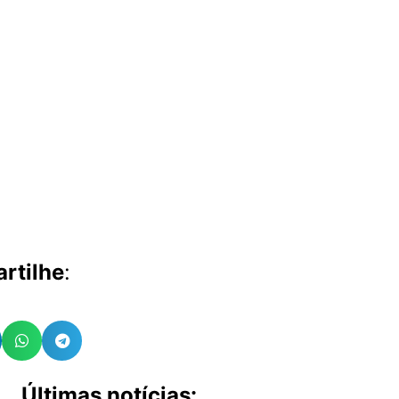
rtilhe
:
Últimas notícias: