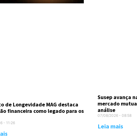
Susep avança n
mercado mutual
uto de Longevidade MAG destaca
análise
ão financeira como legado para os
07/08/2026
08:58
26
11:26
Leia mais
ais