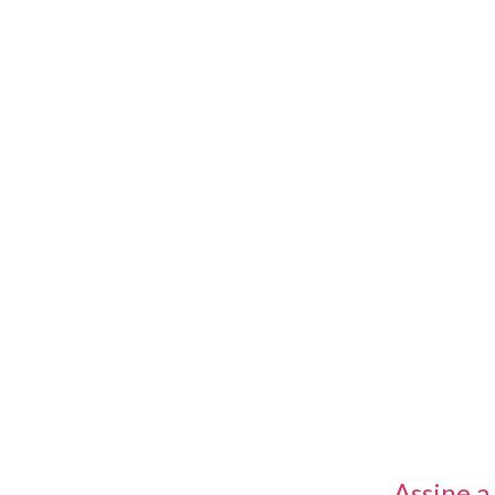
s rápidos
Receba no
primeira
Assine a