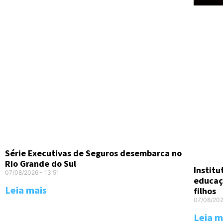
Série Executivas de Seguros desembarca no
Rio Grande do Sul
Instit
07/08/2026
13:51
educaç
Leia mais
filhos
07/08/20
Leia m