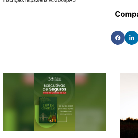
Inscrição: https://ens.vc/2B6spAS
Compa