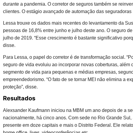
durante a pandemia. O corretor de seguros também se reinve
clientes. O estágio avançado de automação das seguradoras a
Lessa trouxe os dados mais recentes do levantamento da Suse
pessoas de 16,8% entre junho e julho deste ano. O seguro d
julho de 2019. “Esse crescimento é bastante significativo po
disse.
Para Lessa, o papel do corretor é de transformação social. “P
seguro de vida evoluiu ao incorporar novas coberturas, além 
segmento de vida para pequenas e médias empresas, segundo
empreendedorismo. “O fato de se tornar MEI não elimina a ex
proteção”, disse.
Resultados
Alexsander Kaufmann iniciou na MBM um ano depois de a seg
nacionalmente, há cinco anos. Com sede no Rio Grande Sul, 
presente em doze capitais e mais o Distrito Federal. Ele rel
home office, lives, videoconferências etc.