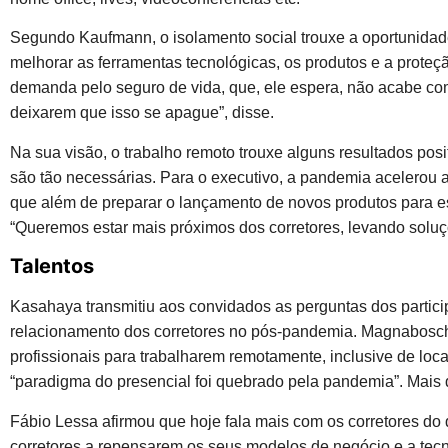
Segundo Kaufmann, o isolamento social trouxe a oportunidad
melhorar as ferramentas tecnológicas, os produtos e a proteç
demanda pelo seguro de vida, que, ele espera, não acabe co
deixarem que isso se apague”, disse.
Na sua visão, o trabalho remoto trouxe alguns resultados pos
são tão necessárias. Para o executivo, a pandemia acelerou
que além de preparar o lançamento de novos produtos para e
“Queremos estar mais próximos dos corretores, levando solu
Talentos
Kasahaya transmitiu aos convidados as perguntas dos partici
relacionamento dos corretores no pós-pandemia. Magnaboschi
profissionais para trabalharem remotamente, inclusive de loc
“paradigma do presencial foi quebrado pela pandemia”. Mais d
Fábio Lessa afirmou que hoje fala mais com os corretores do
corretores a repensarem os seus modelos de negócio e a tecno