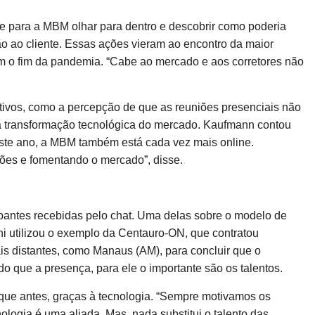
e para a MBM olhar para dentro e descobrir como poderia
ão ao cliente. Essas ações vieram ao encontro da maior
m o fim da pandemia. “Cabe ao mercado e aos corretores não
itivos, como a percepção de que as reuniões presenciais não
 a transformação tecnológica do mercado. Kaufmann contou
ste ano, a MBM também está cada vez mais online.
ções e fomentando o mercado”, disse.
pantes recebidas pelo chat. Uma delas sobre o modelo de
 utilizou o exemplo da Centauro-ON, que contratou
ais distantes, como Manaus (AM), para concluir que o
o que a presença, para ele o importante são os talentos.
 que antes, graças à tecnologia. “Sempre motivamos os
logia é uma aliada. Mas, nada substitui o talento das