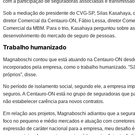
com a participação de seguradoras associadas e transmissão a
Sob a mediação do presidente do CVG-SP, Silas Kasahaya, o
diretor Comercial da Centauro-ON, Fábio Lessa, diretor Com
Comercial da MBM. Para o trio, Kasahaya perguntou sobre as
desenvolvimento do mercado de seguro de pessoas.
Trabalho humanizado
Magnaboschi contou que está atuando na Centauro-ON desde 
incorporados pela empresa, como o trabalho humanizado. “S
próprios”, disse.
No período de isolamento social, segundo ele, a empresa impu
seguros. A Centauro-ON está no grupo de seguradoras que pas
não estabelecer carência para novos contratos.
Em relação aos projetos, Magnaboschi adiantou que a segurad
foco no pequeno e médio mercados e atuação com corretores 
expressão de caráter nacional para a empresa, meu desafio é p