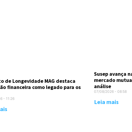
Susep avança n
mercado mutual
uto de Longevidade MAG destaca
análise
ão financeira como legado para os
07/08/2026
08:58
26
11:26
Leia mais
ais