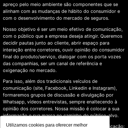
apreço pelo meio ambiente são componentes que se
alinham com as mudanças de hábito do consumidor e
com o desenvolvimento do mercado de seguros.
Nosso objetivo é ser um meio efetivo de comunicação,
com o público que a empresa deseja atingir. Queremos
decidir pautas junto ao cliente, abrir espaço para
interação entre corretores, ouvir opinião do consumidor
final do produto/serviço, dialogar com os porta vozes
das companhias, ser um canal de referência e
oxigenação no mercado.
Para isso, além dos tradicionais veículos de
comunicação (site, Facebook, Linkedin e Instagram),
formaremos grupos de discussão e divulgação por
Whatsapp, vídeos entrevistas, sempre enaltecendo à
opinião dos corretores. Nossa missão é colocar a sua
informação e sua marca no caminho do público-alvo.
Utilizamos cookies para oferecer melhor
Somos profissionais formados na área de comunicação: