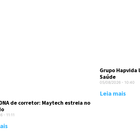
Grupo Hapvida 
Saúde
05/08/2026
10:40
Leia mais
DNA de corretor: Maytech estreia no
do
26
11:11
ais