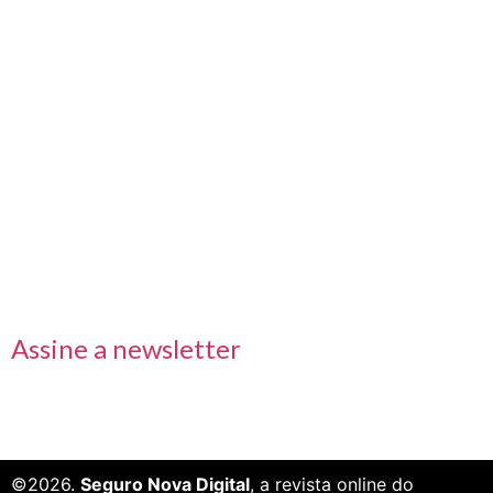
Nos acompanhe também pelas redes sociais
Links rápidos
Receba nossas informações em primeira mão
Assine a newsletter
©2026.
Seguro Nova Digital
, a revista online do