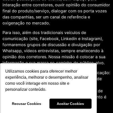
interação entre corretores, ouvir opinião do consumidor
final do produto/serviço, dialogar com os porta vozes
das companhias, ser um canal de referência e
oxigenação no mercado.
Para isso, além dos tradicionais veículos de
comunicação (site, Facebook, Linkedin e Instagram),
formaremos grupos de discussão e divulgação por
Whatsapp, vídeos entrevistas, sempre enaltecendo à
opinião dos corretores. Nossa missão é colocar a sua
informação e sua marca no caminho do público-alvo.
Utilizamos cookies para oferecer melhor
Somos profissionais formados na área de comunicação:
experiência, melhorar o desempenho, analisar
Jornalismo e Relações Públicas. Assim, por meio de
como você interage em nosso site e
uma análise de quatro anos do setor de seguros,
personalizar conteúdo.
entendemos que fazer um trabalho diversificado, de
relevância e com grande expertise para o segmento é
essencial àqueles que desejam contribuir para o
Recusar Cookies
Aceitar Cookies
mercado.