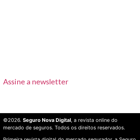
Nos acompanhe também pelas redes sociais
Links rápidos
Receba nossas informações em primeira mão
Assine a newsletter
©2026.
Seguro Nova Digital
, a revista online do
mercado de seguros. Todos os direitos reservados.
Primeira revista digital do mercado segurador, a Seguro