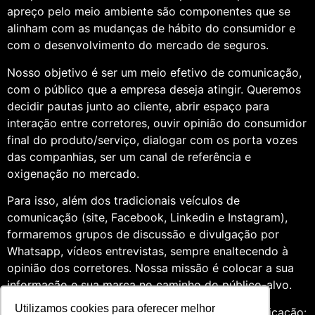
apreço pelo meio ambiente são componentes que se
alinham com as mudanças de hábito do consumidor e
com o desenvolvimento do mercado de seguros.
Nosso objetivo é ser um meio efetivo de comunicação,
com o público que a empresa deseja atingir. Queremos
decidir pautas junto ao cliente, abrir espaço para
interação entre corretores, ouvir opinião do consumidor
final do produto/serviço, dialogar com os porta vozes
das companhias, ser um canal de referência e
oxigenação no mercado.
Para isso, além dos tradicionais veículos de
comunicação (site, Facebook, Linkedin e Instagram),
formaremos grupos de discussão e divulgação por
Whatsapp, vídeos entrevistas, sempre enaltecendo à
opinião dos corretores. Nossa missão é colocar a sua
informação e sua marca no caminho do público-alvo.
Utilizamos cookies para oferecer melhor
Somos profissionais formados na área de comunicação: