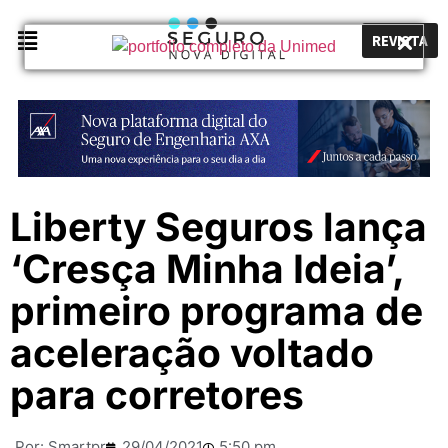
REVISTA
Liberty Seguros lança
‘Cresça Minha Ideia’,
primeiro programa de
aceleração voltado
para corretores
Por:
Smartpr
29/04/2021
5:50 pm